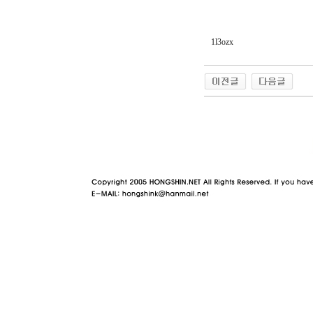
1l3ozx
야동 사이트