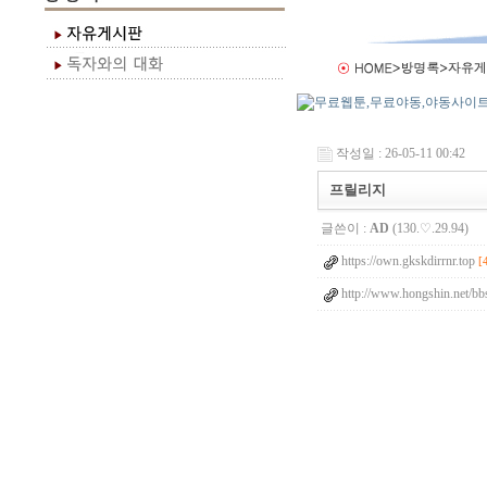
작성일 : 26-05-11 00:42
프릴리지
글쓴이 :
AD
(130.♡.29.94)
https://own.gkskdirrnr.top
[
http://www.hongshin.net/bb