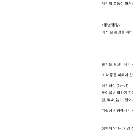
개인적 고통이 크거
<용법/용량>
이 약은 쓴맛을 피하
환자는 실신이나 어
조작 등을 피해야 한다
성인남성 (18~64)
투여를 시작하기 전에 의사
압, 맥박, 눕기, 
기립성 시험에서 비슷
성행위 약 1~3시간