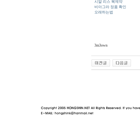
시알 리스 복제약
비아그라 정품 확인
오래하는법
3m3own
야동 사이트