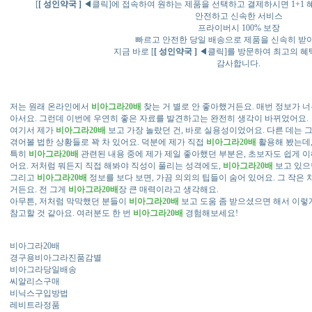
[
[ 성인약국 ]
◀클릭]에 접속하여 원하는 제품을 선택하고 결제하시면 1+1 
안전하고 신속한 서비스
프라이버시 100% 보장
빠르고 안전한 당일 배송으로 제품을 신속히 받
지금 바로 [
[ 성인약국 ]
◀클릭]를 방문하여 최고의 혜
감사합니다.
저는 원래 온라인에서
비아그라20배
찾는 거 별로 안 좋아했거든요. 매번 정보가 너
아서요. 그런데 이번에 우연히 좋은 자료를 발견하고는 완전히 생각이 바뀌었어요.
여기서 제가
비아그라20배
보고 가장 놀랐던 건, 바로 실용성이었어요. 다른 데는 
겪어볼 법한 상황들로 꽉 차 있어요. 덕분에 제가 직접
비아그라20배
활용해 봤는데,
특히
비아그라20배
관련된 내용 중에 제가 제일 좋아했던 부분은, 초보자도 쉽게 이
어요. 저처럼 뭐든지 직접 해봐야 직성이 풀리는 성격에도,
비아그라20배
보고 있으
그리고
비아그라20배
정보를 보다 보면, 가끔 의외의 팁들이 숨어 있어요. 그 작은
거든요. 전 그게
비아그라20배
장 큰 매력이라고 생각해요.
아무튼, 저처럼 막막했던 분들이
비아그라20배
보고 도움 좀 받으셨으면 해서 이렇
참고할 것 같아요. 여러분도 한 번
비아그라20배
경험해보세요!
비아그라20배
경구용비아그라진품감별
비아그라당일배송
씨알리스구매
비닉스구입방법
레비트라정품