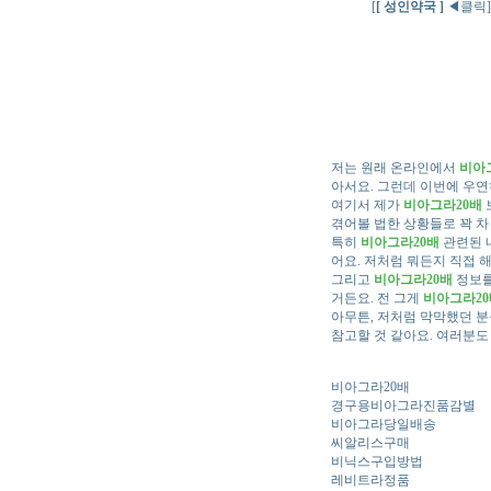
[
[ 성인약국 ]
◀클릭]
저는 원래 온라인에서
비아
아서요. 그런데 이번에 우
여기서 제가
비아그라20배
겪어볼 법한 상황들로 꽉 차
특히
비아그라20배
관련된 
어요. 저처럼 뭐든지 직접 
그리고
비아그라20배
정보를
거든요. 전 그게
비아그라20
아무튼, 저처럼 막막했던 
참고할 것 같아요. 여러분도
비아그라20배
경구용비아그라진품감별
비아그라당일배송
씨알리스구매
비닉스구입방법
레비트라정품