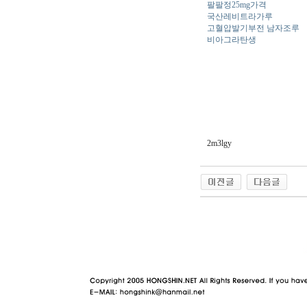
팔팔정25mg가격
국산레비트라가루
고혈압발기부전 남자조루
비아그라탄생
2m3lgy
야동 사이트