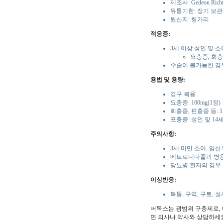
제조사: Gedeon Ric
유통기한: 장기 보관
원산지: 헝가리
적응증:
3세 이상 성인 및 
요충증, 회충
수술이 불가능한 경
용법 및 용량:
경구 복용
요충증: 100mg(1정)
회충증, 편충증 등: 1
포충증: 성인 및 14세
주의사항:
3세 미만 소아, 임산
메트로니다졸과 병
당뇨병 환자의 경우
이상반응:
복통, 구역, 구토, 
버목스는 광범위 구충제로, 
면 의사나 약사와 상담하세