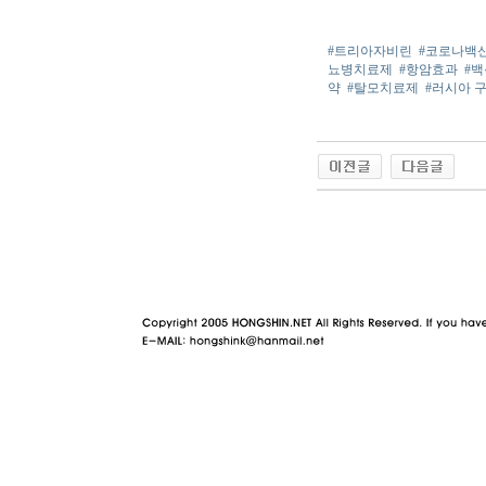
#트리아자비린
#코로나백
뇨병치료제
#항암효과
#
약
#탈모치료제
#러시아 
야동 사이트