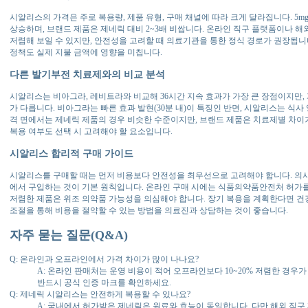
시알리스의 가격은 주로 복용량, 제품 유형, 구매 채널에 따라 크게 달라집니다. 5mg, 
상승하며, 브랜드 제품은 제네릭 대비 2~3배 비쌉니다. 온라인 직구 플랫폼이나 해
저렴해 보일 수 있지만, 안전성을 고려할 때 의료기관을 통한 정식 경로가 권장됩니
정책도 실제 지불 금액에 영향을 미칩니다.
다른 발기부전 치료제와의 비교 분석
시알리스는 비아그라, 레비트라와 비교해 36시간 지속 효과가 가장 큰 장점이지만,
가 다릅니다. 비아그라는 빠른 효과 발현(30분 내)이 특징인 반면, 시알리스는 식사
격 면에서는 제네릭 제품의 경우 비슷한 수준이지만, 브랜드 제품은 치료제별 차이
복용 여부도 선택 시 고려해야 할 요소입니다.
시알리스 합리적 구매 가이드
시알리스를 구매할 때는 먼저 비용보다 안전성을 최우선으로 고려해야 합니다. 의사
에서 구입하는 것이 기본 원칙입니다. 온라인 구매 시에는 식품의약품안전처 허가를
저렴한 제품은 위조 의약품 가능성을 의심해야 합니다. 장기 복용을 계획한다면 건
조절을 통해 비용을 절약할 수 있는 방법을 의료진과 상담하는 것이 좋습니다.
자주 묻는 질문(Q&A)
Q: 온라인과 오프라인에서 가격 차이가 많이 나나요?
A: 온라인 판매처는 운영 비용이 적어 오프라인보다 10~20% 저렴한 경우
반드시 공식 인증 마크를 확인하세요.
Q: 제네릭 시알리스는 안전하게 복용할 수 있나요?
A: 국내에서 허가받은 제네릭은 원료와 효능이 동일합니다. 다만 해외 직구