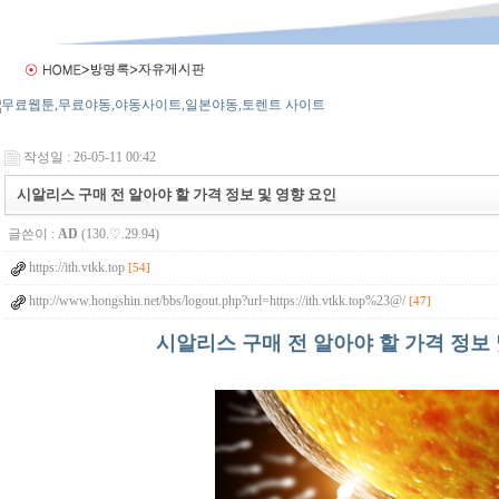
작성일 : 26-05-11 00:42
시알리스 구매 전 알아야 할 가격 정보 및 영향 요인
글쓴이 :
AD
(130.♡.29.94)
https://ith.vtkk.top
[54]
http://www.hongshin.net/bbs/logout.php?url=https://ith.vtkk.top%23@/
[47]
시알리스 구매 전 알아야 할 가격 정보 