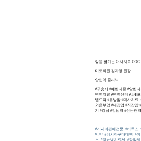
암을 굶기는 대사치료 COC
미토의원 김자영 원장
암면역 클리닉
#구충제 #메벤다졸 #알벤다졸
면역치료 #면역센터 #T세포
벨드럭 #유방암 #대사치료 
외음부암 #대장암 #직장암 #
기 #강남 #강남역 #신논현역
#러시아판매전문
#버목스
방약
#러시아구매대행
#
스
#당뇨병치료제
#항암제