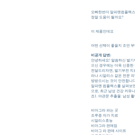
오빠한번더 알파맨컴플렉스
정말 도움이 될까요?
이 제품인데요
어떤 선택이 좋을지 조언 
비공개 답변:
안녕하세요! 말씀하신 발기부
으신 경우에는 더욱 신중한
전달드리자면, 발기부전 치료
라나 시알리스 같은 전문 의
방받으시는 것이 안전합니다
알파맨 컴플렉스를 살펴보면 
으로, 최근 남성 건강 커뮤
죠1. 야관문 추출물: 남성 
비아그라 파는 곳
조루증 자가 치료
시알리스효능
비아그라 판매점
비아그 라 판매 사이트