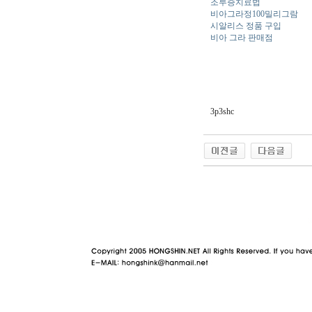
조루증치료법
비아그라정100밀리그람
시알리스 정품 구입
비아 그라 판매점
3p3shc
야동 사이트