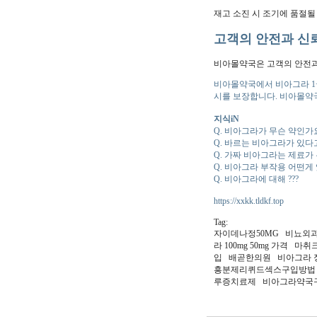
재고 소진 시 조기에 품절될
고객의 안전과 신
비아몰약국은 고객의 안전과
비아몰약국에서 비아그라 1
시를 보장합니다. 비아몰약국
지식iN
Q. 비아그라가 무슨 약인가
Q. 바르는 비아그라가 있다
Q. 가짜 비아그라는 제료가
Q. 비아그라 부작용 어떤게
Q. 비아그라에 대해 ???
https://xxkk.tldkf.top
Tag:
자이데나정50MG 비뇨외과
라 100mg 50mg 가
입 배곧한의원 비아그라 
흥분제리퀴드섹스구입방법 
루증치료제 비아그라약국