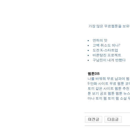
가장 많은 무료웹툰을 보유
연하의 맛
고백 취소도 되나?
도전 K-스타트업
바른탕진 프로젝트
구남친이 내게 반했다
웹툰DB
나를 바꿔줘 무료
남과여 웹
9
만화 사이트 무료
웹툰 코
토끼 같은 사이트
웹툰 추천
툰 보기
공포 웹툰
웹툰 뉴
마나 토끼
웹 토끼
웹 소설 