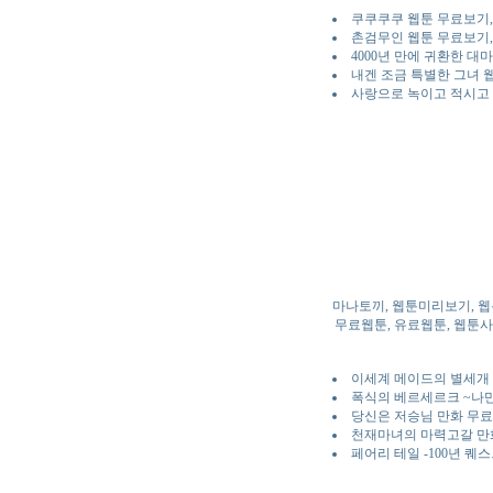
쿠쿠쿠쿠 웹툰 무료보기
촌검무인 웹툰 무료보기
4000년 만에 귀환한 대
내겐 조금 특별한 그녀 
사랑으로 녹이고 적시고 
마나토끼, 웹툰미리보기, 웹
무료웹툰, 유료웹툰, 웹툰사이
이세계 메이드의 별세개 
폭식의 베르세르크 ~나만
당신은 저승님 만화 무료
천재마녀의 마력고갈 만
페어리 테일 -100년 퀘