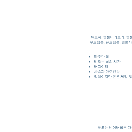
뉴토끼, 웹툰미리보기, 웹
무료웹툰, 유료웹툰, 웹툰사이
따뜻한 달
비오는 날의 시간
버그이터
사슴과 마주친 눈
악역이지만 돈은 제일 
툰코는 네이버웹툰 다