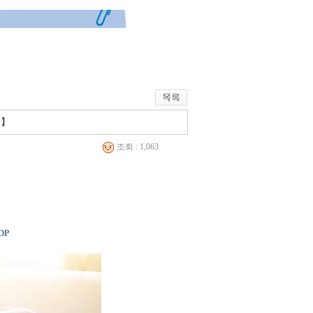
 】
조회 : 1,063
OP