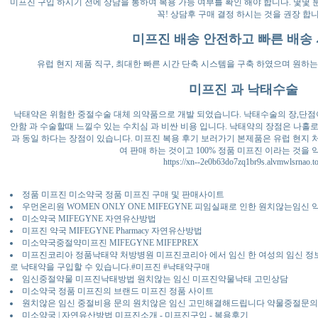
미프진 구입 하시기 전에 상담을 통하여 복용 가능 여부를 확인 해야 합니다. 몇몇
꼭! 상담후 구매 결정 하시는 것을 권장 합니
미프진 배송 안전하고 빠른 배송
유럽 현지 제품 직구, 최대한 빠른 시간 단축 시스템을 구축 하였으며 원하는
미프진 과 낙태수술
낙태약은 위험한 중절수술 대체 의약품으로 개발 되었습니다. 낙태수술의 장,단점
안함 과 수술할때 느낄수 있는 수치심 과 비싼 비용 입니다. 낙태약의 장점은 나홀
과 동일 하다는 장점이 있습니다. 미프진 복용 후기 보러가기 본제품은 유럽 현지
여 판매 하는 것이고 100% 정품 미프진 이라는 것을 
https://xn--2e0b63do7zq1br9s.alvmwlsrnao.t
정품 미프진 미소약국 정품 미프진 구매 및 판매사이트
우먼온리원 WOMEN ONLY ONE MIFEGYNE 피임실패로 인한 원치않는
미소약국 MIFEGYNE 자연유산방법
미프진 약국 MIFEGYNE Pharmacy 자연유산방법
미소약국중절약미프진 MIFEGYNE MIFEPREX
미프진코리아 정품낙태약 처방병원 미프진코리아 에서 임신 한 여성의 임신 정보
로 낙태약을 구입할 수 있습니다.#미프진 #낙태약구매
임신중절약물 미프진낙태방법 원치않는 임신 미프진약물낙태 고민상담
미소약국 정품 미프진의 브랜드 미프진 정품 사이트
원치않은 임신 중절비용 문의 원치않은 임신 고민해결해드립니다 약물중절문의
미소약국 | 자연유산방법 미프진소개 - 미프진구입 - 복용후기