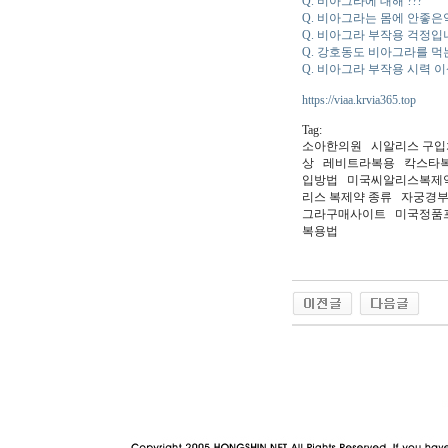
Q. 비아그라에 대해 ???
Q. 비아그라는 몸에 안좋은
Q. 비아그라 부작용 걱정입
Q. 강호동도 비아그라를 먹는
Q. 비아그라 부작용 시력 
https://viaa.krvia365.top
Tag:
소아한의원 시알리스 구
상 레­비트라복용 칵스타
입방법 미국씨­알리스복제
리스 복제약 종류 자궁경
그라구매사이트 미국정품프
복용법
야동 사이트