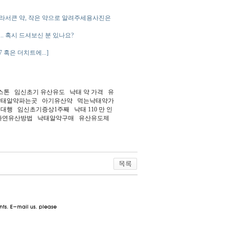
 몰라서큰 약, 작은 약으로 알려주세용사진은
. 혹시 드셔보신 분 있나요?
혹은 더치트에...]
톤 임신초기 유산유도 낙태 약 가격 유
 낙태알약파는곳 아기유산약 먹는낙태약가
행 임신초기증상1주째 낙태 110 만 인
 자연유산방법 낙태알약구매 유산유도제