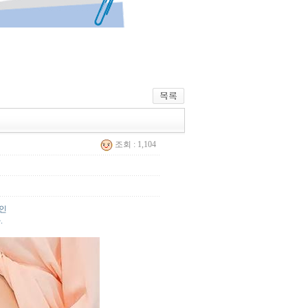
조회 : 1,104
인
.