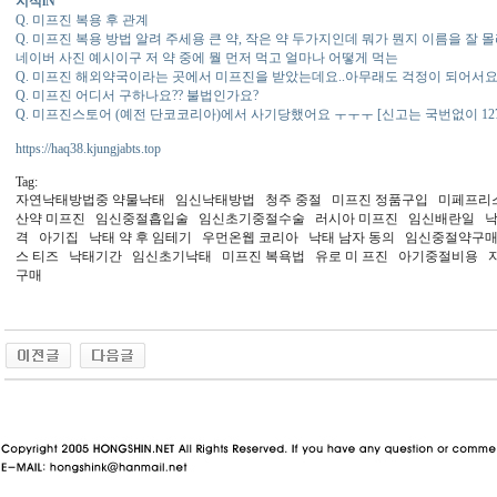
지식iN
Q. 미프진 복용 후 관계
Q. 미프진 복용 방법 알려 주세용 큰 약, 작은 약 두가지인데 뭐가 뭔지 이름을 잘
네이버 사진 예시이구 저 약 중에 뭘 먼저 먹고 얼마나 어떻게 먹는
Q. 미프진 해외약국이라는 곳에서 미프진을 받았는데요..아무래도 걱정이 되어서요.
Q. 미프진 어디서 구하나요?? 불법인가요?
Q. 미프진스토어 (예전 단코코리아)에서 사기당했어요 ㅜㅜㅜ [신고는 국번없이 127 
https://haq38.kjungjabts.top
Tag:
자연낙태방법중 약물낙태 임신낙태방법 청주 중절 미프진 정품구입 미페프리스
산약 미­프진 임신중절흡입술 임신초기중절수술 러시아 미프진 임신배란일
격 아기집 낙태 약 후 임테기 우먼온웹 코리아 낙태 남자 동의 임신중절약구매대
스 티즈 낙태기간 임신초기낙태 미프진 복욕법 유로 미 프진 아기중절비용
구매
동 사이트