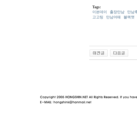
Tags:
이븐데이
출장만남
만남
고고팅
만남어때
블랙챗
야동 사이트