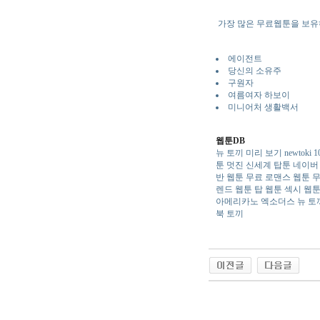
가장 많은 무료웹툰을 보유
에이전트
당신의 소유주
구원자
여름여자 하보이
미니어처 생활백서
웹툰DB
뉴 토끼 미리 보기
newtoki 1
툰
멋진 신세계 탑툰
네이버
반 웹툰
무료 로맨스 웹툰
무
렌드 웹툰
탑 웹툰
섹시 웹
아메리카노 엑소더스 뉴 토
북 토끼
야동 사이트