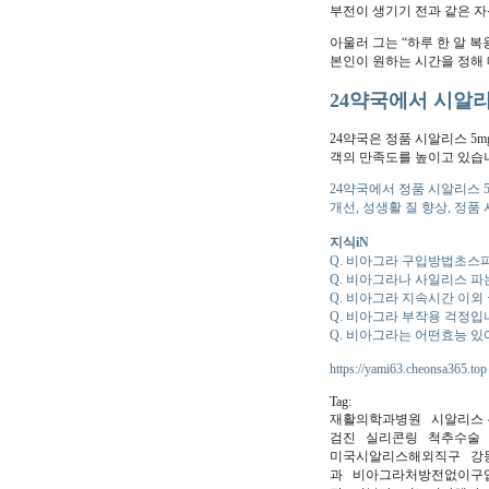
부전이 생기기 전과 같은 자
아울러 그는 “하루 한 알 
본인이 원하는 시간을 정해
24약국에서 시알
24약국은 정품 시알리스 5
객의 만족도를 높이고 있습
24약국에서 정품 시알리스 5
개선, 성생활 질 향상, 정품
지식iN
Q. 비아그라 구입방법초스
Q. 비아그라나 사일리스 파
Q. 비아그라 지속시간 이외
Q. 비아그라 부작용 걱정입
Q. 비아그라는 어떤효능 있
https://yami63.cheonsa365.top
Tag:
재활의학과병원 시알리스 
검진 실리콘링 척추수술
미국시­알리스해외직구 강
과 비­아그라처방전없이구