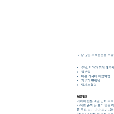
가장 많은 무료웹툰을 보유
주님, 악마가 되게 해주
칼부림
마른 가지에 바람처럼
피부과 만렙남
텍사스홀덤
웹툰DB
네이버 웹툰 매일
만화 무료
사이트 순위
뉴 토끼 웹툰 
툰 무료 보기
마나 토끼 120
wtoki 121
웹툰
웹 소설 무료