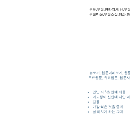
무툰,무협,판타지,액션,무
무협만화,무협소설,영화,황
뉴토끼, 웹툰미리보기, 웹
무료웹툰, 유료웹툰, 웹툰사이
만난 지 5초 만에 배틀
여고생이 신인데 나만 
길동
가장 썩은 것을 줄게
날 미치게 하는 그대