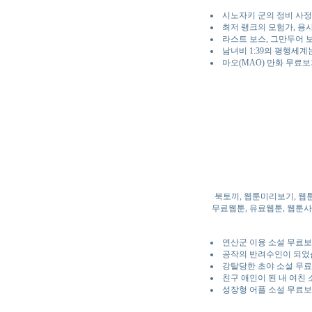
시노자키 군의 정비 사정
최저 랭크의 모험가, 용
라스트 보스, 그만두어 
남녀비 1:39의 평행세
마오(MAO) 만화 무료보
북토끼, 웹툰미리보기, 웹
무료웹툰, 유료웹툰, 웹툰사이
연산군 이융 소설 무료보
공작의 반려수인이 되었
강탈당한 초야 소설 무료
친구 애인이 된 내 여친
성장형 어플 소설 무료보