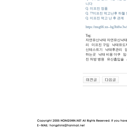
니다
Q. 미프진 정품
Q. ??미프진 먹고난후 하혈
Q. 미프진 먹고 난 후 관계
https://msg66.xn--hg3bi6w3wi
Tag:
자연유산낙태 자연유산낙태
리 미­프진 구입 낙태유도
신테스트기 낙태후관리 임
하는곳 낙태 비용 더쿠 
진 처방 병원 유산흡입술
야동 사이트