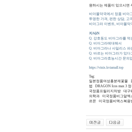
원하시는 제품이 있으시면 추
비아몰약국에서 정품 비아그라를
투명한 가격, 편한 상담, 고
비아그라 이벤트, 비아몰약국
지식iN
Q. 강호동도 비아그라를 먹는
Q. 비아그라에대해서
Q. 비아그라나 사일리스 파
Q. 바르는 비아그라가 있다
Q. 비아그라효능시간 문의
https://vinix.kviamall.top
Tag:
일본정품여성흥분제꽃물 꽃
법 DRAGON Icos m
국정품프­릴리지처방 대구
의학과 미국정품비그알엑스
르몬 미국정품비맥스복용