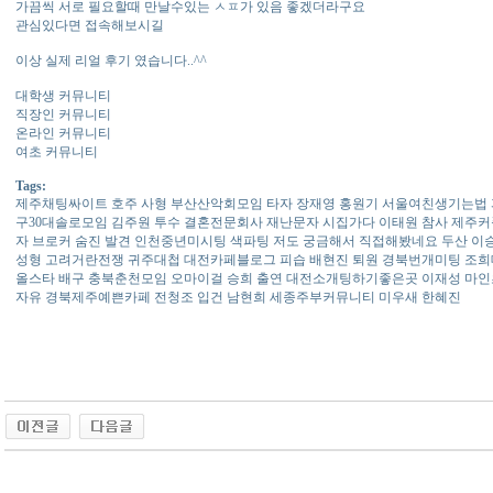
가끔씩 서로 필요할때 만날수있는 ㅅㅍ가 있음 좋겠더라구요
관심있다면 접속해보시길
이상 실제 리얼 후기 였습니다..^^
대학생 커뮤니티
직장인 커뮤니티
온라인 커뮤니티
여초 커뮤니티
Tags:
제주채팅싸이트 호주 사형 부산산­악­회­모­임 타자 장재영 홍원기 서울여­친­생­기­는­법 파
구3­0­대­솔­로­모­임 김주원 투수 결혼전문회사 재난문자 시집가다 이태원 참사 제주
자 브로커 숨진 발견 인천중년미시팅 색파팅 저도 궁금해서 직접해봤네요 두산 이승엽 
성­형 고려거란전쟁 귀주대첩 대전카­페­블­로­그 피습 배현진 퇴원 경북번개미팅 조희대 
올스타 배구 충북춘­천­모­임 오마이걸 승희 출연 대전소­개­팅­하­기­좋­은­곳 이재성 마
자유 경북제­주­예­쁜­카­페 전청조 입건 남현희 세종주­부­커­뮤­니­티 미우새 한혜진
동 사이트