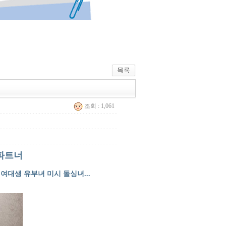
조회 : 1,061
 파트너
여대생 유부녀 미시 돌싱녀...