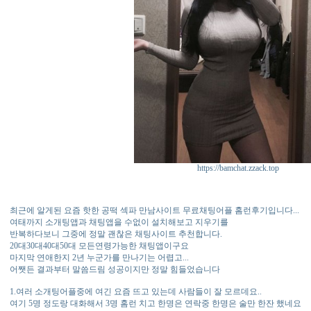
https://bamchat.zzack.top
최근에 알게된 요즘 핫한 공떡 섹파 만남사이트 무료채팅어플 홈런후기입니다...
여태까지 소개팅앱과 채팅앱을 수없이 설치해보고 지우기를
반복하다보니 그중에 정말 괜찮은 채팅사이트 추천합니다.
20대30대40대50대 모든연령가능한 채팅앱이구요
마지막 연애한지 2년 누군가를 만나기는 어렵고...
어쨋든 결과부터 말씀드림 성공이지만 정말 힘들었습니다
1.여러 소개팅어플중에 여긴 요즘 뜨고 있는데 사람들이 잘 모르데요..
여기 5명 정도랑 대화해서 3명 홈런 치고 한명은 연락중 한명은 술만 한잔 했네요