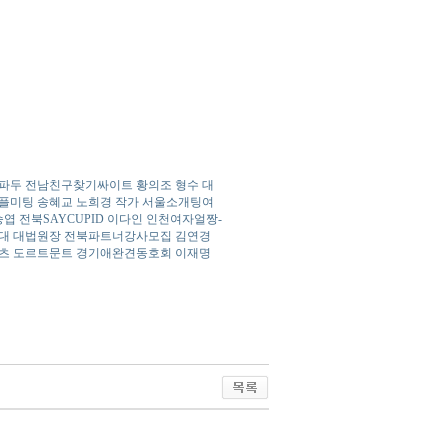
두 전남친­구­찾­기­싸­이­트 황의조 형수 대
커­플­미­팅 송혜교 노희경 작가 서울소개팅여
전북SAYCUPID 이다인 인천여­자­얼­짱­
대법원장 전북파­트­너­강­사­모­집 김연경
인츠 도르트문트 경기애­완­견­동­호­회 이재명