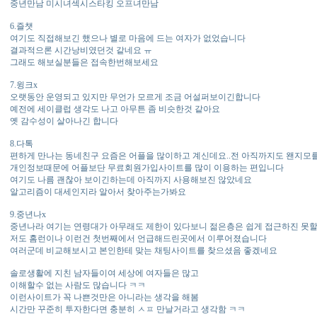
중년만남 미시녀섹시스타킹 오프녀만남
6.즐챗
여기도 직접해보긴 했으나 별로 마음에 드는 여자가 없었습니다
결과적으론 시간낭비였던것 같네요 ㅠ
그래도 해보실분들은 접속한번해보세요
7.윙크x
오랫동안 운영되고 있지만 무언가 모르게 조금 어설퍼보이긴합니다
예전에 세이클럽 생각도 나고 아무튼 좀 비슷한것 같아요
옛 감수성이 살아나긴 합니다
8.다톡
편하게 만나는 동네친구 요즘은 어플을 많이하고 계신데요..전 아직까지도 왠지모
개인정보때문에 어플보단 무료회원가입사이트를 많이 이용하는 편입니다
여기도 나름 괜찮아 보이긴하는데 아직까지 사용해보진 않았네요
알고리즘이 대세인지라 알아서 찾아주는가봐요
9.중년나x
중년나라 여기는 연령대가 아무래도 제한이 있다보니 젊은층은 쉽게 접근하진 못
저도 홈런이나 이런건 첫번째에서 언급해드린곳에서 이루어졌습니다
여러군데 비교해보시고 본인한테 맞는 채팅사이트를 찾으셨음 좋겠네요
솔로생활에 지친 남자들이여 세상에 여자들은 많고
이해할수 없는 사람도 많습니다 ㅋㅋ
이런사이트가 꼭 나쁜것만은 아니라는 생각을 해봄
시간만 꾸준히 투자한다면 충분히 ㅅㅍ 만날거라고 생각함 ㅋㅋ