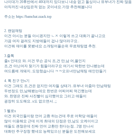
나이대가 20후반에서 40대까지 있다보니 내숭 없고 돌싱이나 유부녀가 진짜 많음
아직까진 내상입은적 없는 곳이네요.가장 추천해봅니다
주소는 https://bamchat.zzack.top
2. 랜덤채팅
이건 아시는 분들 아시겠지만 ㄴㅈ 이렇게 쓰고 대화가 끝나고요
가끔 여자 걸려도 지방애들이 겁나 많더라구요..
이건뭐 재미를 못봤네요 소개팅어플순위 무료채팅앱 추천.
3.즐톡
즐x 인데요 와..이건 무슨 공식 조,건 만,남 어,플인지
조,건 아닌여자 찾기가 힘들더라구요 여기서 딱한번 만나봤는데
여드름에 개돼지..도망쳤습니다 ㅋㅋ오프녀만남채팅 애인만들기
4. 톡 친구 만x기
이건 그래도 조,건은 없지만 여자들 상태가..유부녀 아줌마 만남채팅
두번정도 만,남해봤는데요 한번은 어찌어찌 먹긴했는데
와..한명은 진짜 사진빨이 심각했어요 그리고 애들이
굉장히 도도해요..x도 없으면서..;;
5 헬로x
이건 외국인들이랑 언어 교환 하는건데 주로 어학당 애들이
많이 이용해요 근데 이게 최대의 단점은 만,남도 오케이이고
애들도 괜찮은데 진짜 언어 교환만 한다는점.. 2명 만나서
대화만 주구장창 했네요 능력있으신 분들은 도전해보세요