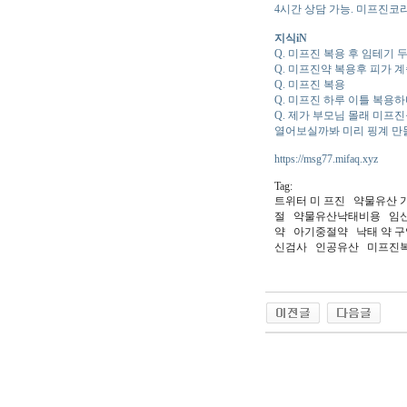
4시간 상담 가능. 미프진코리
지식iN
Q. 미프진 복용 후 임테기 두
Q. 미프진약 복용후 피가 
Q. 미프진 복용
Q. 미프진 하루 이틀 복용
Q. 제가 부모님 몰래 미
열어보실까봐 미리 핑계 만
https://msg77.mifaq.xyz
Tag:
트위터 미 프진 약물유산
절 약물유산낙태비용 임신
약 아기중절약 낙태 약 구
신검사 인공유산 미프진
야동 사이트