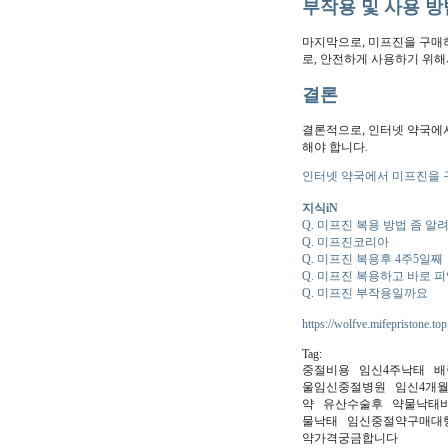
부작용 및 사용 방
마지막으로, 미프진을 구매
로, 안전하게 사용하기 위
결론
결론적으로, 인터넷 약국에서
해야 합니다.
인터넷 약국에서 미프진을 구
지식iN
Q. 미프진 복용 방법 좀 알
Q. 미프진코리아
Q. 미프진 복용후 4주5일째
Q. 미프진 복용하고 바로 
Q. 미프진 부작용일까요
https://wolfve.mifepristone.top
Tag:
중절비용 임신4주낙태 배
울임신중절병원 임신4개월
약 유산수술후 약물낙태비
물낙태 임신중절약구매대행
약가격궁금합니다