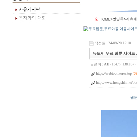
작성일 : 24-09-20 12:10
뉴토끼 무료 웹툰 사이트 
글쓴이 :
AD
(154.♡.138.167)
https://webtoonkorea.top
[3
http://www.hongshin.net/b
'웹툰