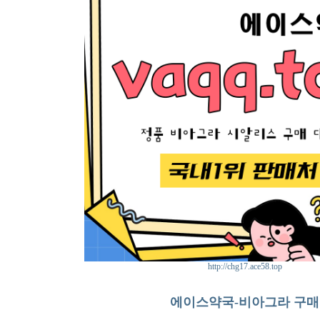
http://chg17.ace58.top
에이스약국-비아그라 구매