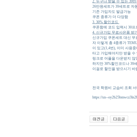
2. 누구나 받을 수 있는 3
26만원세트가 39세트로 자
기존 가입자도 발급가능
쿠폰 종류가 더 다양함
3. 30% 할인코드
쿠폰함에 코드 입력시 30프
4. 신규가입 무료사은품 받
신규가입 쿠폰세트 대신 무
자 이렇게 총 4종류가 TE
이 있고(1,4번), 이미 사
타고 가입해야지만 받을 수 
링크로 어플을 다운받지 않았
하지만 30%할인코드나 3
이걸로 할인을 받으시기 바랍
전국 학원비 교습비 조회 
https://xn--oy2b25bmwcz3ln
야동 사이트