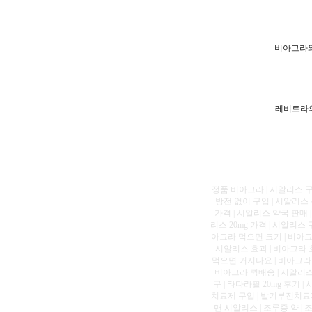
비아그라와
레비트라의
정품 비아그라 | 시알리스 구입
방전 없이 구입 | 시알리스
가격 | 시알리스 약국 판매 |
리스 20mg 가격 | 시알리스
아그라 먹으면 크기 | 비아그라
시알리스 효과 | 비아그라 효
먹으면 커지나요 | 비아그라 
비아그라 퀵배송 | 시알리스
구 | 타다라필 20mg 후기
치료제 구입 | 발기부전치료제 
맨 시알리스 | 조루증 약 |