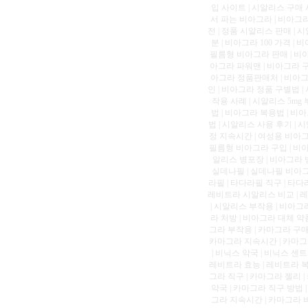
입 사이트 | 시알리스 구매 
서 파는 비아그라 | 비아그라
전 | 정품 시알리스 판매 | 
분 | 비아그라 100 가격 |
필름형 비아그라 판매 | 비아
아그라 파워맨 | 비아그라 구
아그라 정품판매처 | 비아그라
인 | 비아그라 정품 구별법 |
작용 사례 | 시알리스 5mg
법 | 비아그라 복용법 | 비
법 | 시알리스 사용 후기 | 
정 지속시간 | 여성용 비아그
필름형 비아그라 구입 | 비아
알리스 병포장 | 비아그라 병
실데나필 | 실데나필 비아그라
라필 | 타다라필 직구 | 타다
레비트라 시알리스 비교 | 레
| 시알리스 부작용 | 비아그
라 처방 | 비아그라 대체 약품
그라 부작용 | 카마그라 구매
카마그라 지속시간 | 카마그라 
| 비닉스 약국 | 비닉스 센트
레비트라 효능 | 레비트라 복
그라 직구 | 카마그라 젤리 
약국 | 카마그라 직구 방법 |
그라 지속시간 | 카마그라 비