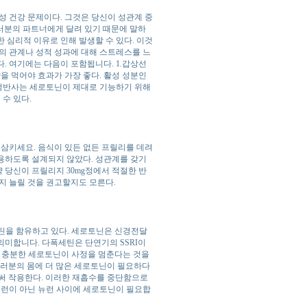
성 건강 문제이다. 그것은 당신이 성관계 중
여러분의 파트너에게 달려 있기 때문에 말하
한 심리적 이유로 인해 발생할 수 있다. 이것
의 관계나 성적 성과에 대해 스트레스를 느
다. 여기에는 다음이 포함됩니다. 1.갑상선
약을 먹어야 효과가 가장 좋다. 활성 성분인
정반사는 세로토닌이 제대로 기능하기 위해
수 있다.
께 삼키세요. 음식이 있든 없든 프릴리를 데려
 복용하도록 설계되지 않았다. 성관계를 갖기
 당신이 프릴리지 30mg정에서 적절한 반
지 늘릴 것을 권고할지도 모른다.
세틴을 함유하고 있다. 세로토닌은 신경전달
의미합니다. 다폭세틴은 단연기의 SSRI이
다. 충분한 세로토닌이 사정을 멈춘다는 것을
여러분의 몸에 더 많은 세로토닌이 필요하다
로써 작용한다. 이러한 재흡수를 중단함으로
뉴런이 아닌 뉴런 사이에 세로토닌이 필요합