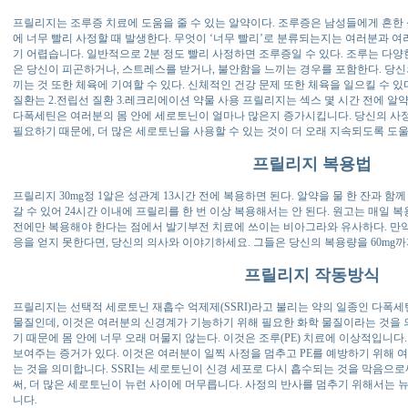
프릴리지는 조루증 치료에 도움을 줄 수 있는 알약이다. 조루증은 남성들에게 흔한 
에 너무 빨리 사정할 때 발생한다. 무엇이 ‘너무 빨리’로 분류되는지는 여러분과 
기 어렵습니다. 일반적으로 2분 정도 빨리 사정하면 조루증일 수 있다. 조루는 다양
은 당신이 피곤하거나, 스트레스를 받거나, 불안함을 느끼는 경우를 포함한다. 당신
끼는 것 또한 체육에 기여할 수 있다. 신체적인 건강 문제 또한 체육을 일으킬 수 있
질환는 2.전립선 질환 3.레크리에이션 약물 사용 프릴리지는 섹스 몇 시간 전에 알
다폭세틴은 여러분의 몸 안에 세로토닌이 얼마나 많은지 증가시킵니다. 당신의 사
필요하기 때문에, 더 많은 세로토닌을 사용할 수 있는 것이 더 오래 지속되도록 도울 
프릴리지 복용법
프릴리지 30mg정 1알은 성관계 13시간 전에 복용하면 된다. 알약을 물 한 잔과 함
갈 수 있어 24시간 이내에 프릴리를 한 번 이상 복용해서는 안 된다. 원고는 매일
전에만 복용해야 한다는 점에서 발기부전 치료에 쓰이는 비아그라와 유사하다. 만약
응을 얻지 못한다면, 당신의 의사와 이야기하세요. 그들은 당신의 복용량을 60mg까
프릴리지 작동방식
프릴리지는 선택적 세로토닌 재흡수 억제제(SSRI)라고 불리는 약의 일종인 다폭
물질인데, 이것은 여러분의 신경계가 기능하기 위해 필요한 화학 물질이라는 것을 
기 때문에 몸 안에 너무 오래 머물지 않는다. 이것은 조루(PE) 치료에 이상적입니
보여주는 증거가 있다. 이것은 여러분이 일찍 사정을 멈추고 PE를 예방하기 위해 
는 것을 의미합니다. SSRI는 세로토닌이 신경 세포로 다시 흡수되는 것을 막음으
써, 더 많은 세로토닌이 뉴런 사이에 머무릅니다. 사정의 반사를 멈추기 위해서는 
니다.