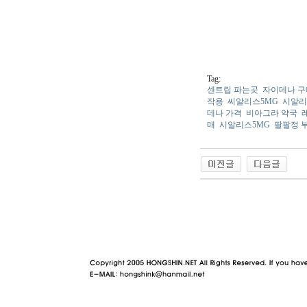
Tag:
센트립 파는곳
자이데나 
작용
씨알리스5MG
시알리
데나 가격
비아그라 약국
매
시알리스5MG
팔팔정 
야동 사이트