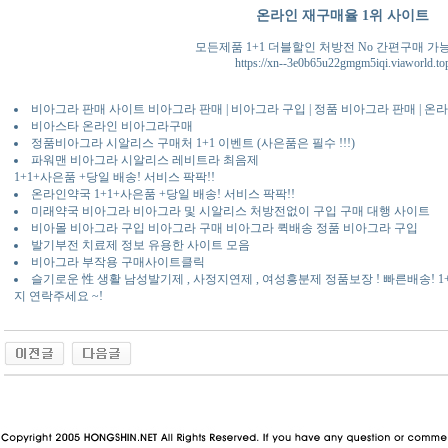
온라인 재구매율 1위 사이트
모든제품 1+1 더블할인 처방전 No 간편구매 가
https://xn--3e0b65u22gmgm5iqi.viaworld.to
비아그라 판매 사이트 비아그라 판매 | 비아그라 구입 | 정품 비아그라 판매 | 온
비아스타 온라인 비아그라구매
정품비아그라 시알리스 구매처 1+1 이벤트 (사은품은 필수 !!!)
파워맨 비아그라 시알리스 레비트라 최음제
1+1+사은품 +당일 배송! 서비스 팍팍!!
온라인약국 1+1+사은품 +당일 배송! 서비스 팍팍!!
미래약국 비아그라 비아그라 및 시알리스 처방전없이 구입 구매 대행 사이트
비아몰 비아그라 구입 비아그라 구매 비아그라 퀵배송 정품 비아그라 구입
발기부전 치료제 정보 유용한 사이트 모음
비아그라 부작용 구매사이트클릭
슬기로운 性 생활 남성발기제 , 사정지연제 , 여성흥분제 정품보장 ! 빠른배송! 
지 연락주세요 ~!
동 사이트