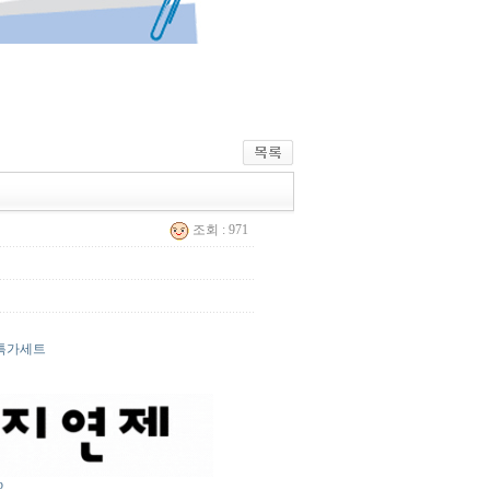
조회 : 971
초특가세트
p