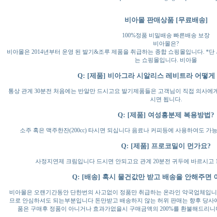
비아몰 판매상품 [무료배송]
100%정품 비밀배송 빠른배송 보장
비아몰은?
비아몰은 2014년부터 운영 된 발기&조루 제품을 취급하는 종합 쇼핑몰입니다. *단
는 쇼핑몰입니다. 비아몰
Q: [제품] 비아그라 시알리스 레비트라 어떻게
통상 관계 30분전 처음에는 반알만 드시고요 발기제품들은 고객님이 직접 의사에
시면 됩니다.
Q: [제품] 여성흥분제 복용방법?
소주 혹은 맥주한잔(200cc) 타시면 되십니다 음료나 커피등에 사용하여도 가
Q: [제품] 프로코밀이 먼가요?
사정지연제 크림입니다 드시면 안되고요 관계 20분전 귀두에 바르시고 
Q: [배송] 혹시 물건값만 받고 배송을 안해주면
비아몰은 오랜기간동안 단한번의 사고없이 정품만 취급하는 온라인 약국업체입니
므로 안심하셔도 되는부분입니다 돈만받고 배송하지 않는 허위 판매는 향후 당사에
품은 구매후 정품이 아니거나 효과가없을시 구매금액의 200%를 환불해드리