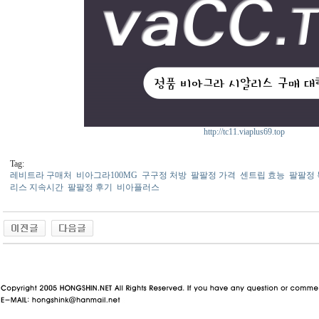
http://tc11.viaplus69.top
Tag:
레비트라 구매처
비아그라100MG
구구정 처방
팔팔정 가격
센트립 효능
팔팔정
리스 지속시간
팔팔정 후기
비아플러스
동 사이트