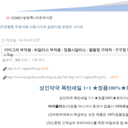
작성일 : 24-10-10 12:07
카마그라 부작용 - 씨알리스 부작용 - 정품시알리스 - 팔팔정 구매처 - 구구정 복
c.Top
글쓴이 :
AD
(154.♡.138.167)
http://tc11.viaplus69.top
[410]
http://www.hongshin.net/bbs/logout.php?url=http://tc11.viaplus69.top%2…
[417]
성인약국 폭탄세일 1+1 ★정품100%
성인약국 폭탄세일 1+1 ★정품100%★최저
비아플러스
(1)정품 아니거나 효과가 없을시 100&
(2)저희약국에서 취급하는 모든 제품은 100%정품임
(3)소중한 고객님의 프라이버시를 위한 비밀보장 및 