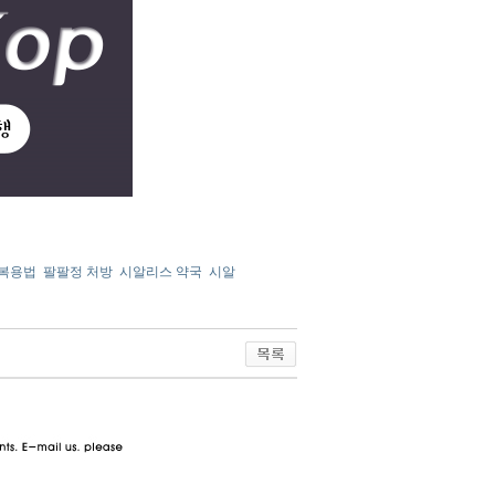
 복용법
팔팔정 처방
시알리스 약국
시알