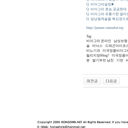
Q. 비아그라설정▶
Q. 비아그라 효능 궁금한데
Q. 비아그라 유통기한 얼마
Q. 담낭절제술을 복강경으로
https://paman.viamarket.top
Tag:
비아그라 온라인 남성보
술 비닉스 드래곤아이코스
비뇨기과 미국정품비아그
릴리지정60mg? 미국정품
분 발기부전 남친 기면 
야동 사이트