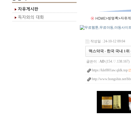
작성일 : 24-10-12 09:04
맥스약국 - 한국 국내 1
글쓴이 :
AD
(154.♡.138.167)
https://klef801aw.qldk.top
[
http://www.hongshin.net/bb