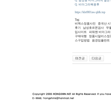
Q. 남성용 비아그라의 질문?
Q. 비아그라복용후
https://klef801aw.qldk.top
Tag:
비맥스정품사진 중국산 
후기 남성호르몬검사 무월
입사이트 파워맨 비아그라
구매대행 정품시­알리스정
스구입방법 음경임플란트 
야동 사이트