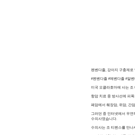
펜벤다졸, 강아지 구충제로
#펜벤다졸 #메벤다졸 #알
미국 오클라호마에 사는 조 
항암 치료 중 방사선에 피
페암에서 췌장암, 위암, 간암
그러던 중 인터넷에서 우연히
수의사였습니다.
수의사는 조 티펜스를 만나서