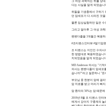
그 여성 과학자는 쥐를 상
다는 사실을 알게 되었습니
쥐들을 기생충에서 구하기 위
던 암세포가 다 사라진 것을
물론 임상실험하던 일은 수
그리고 얼마후 그 여성 과학
펜벤다졸을 3개월간 복용하
#조티펜스인터뷰 #말기암
조 티펜스는 지인인 수의사
한 방법대로 복용하였습니다.
치되었음을 알게 되었습니다
MD Anderson 의사는 
의사는 펜벤다졸이 암세포를 
습니까?"라고 질문하니 "돈
부모님 중 한분이 암에 걸리
암 치료를 받고 머리가 빠
암 환자의 50%는 암 때문
2019년 8월 조 티펜스 
에게서 강아지 구충제의 놀라
벤다졸이 항암제로 출시되지