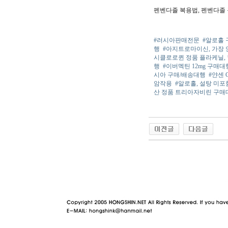
펜벤다졸 복용법, 펜벤다졸
#러시아판매전문
#알로홀
행
#아지트로마이신, 가장
시클로로퀸 정품 플라케닐,
행
#이버멕틴 12mg 구매대행
시아 구매/배송대행
#얀센 
암작용
#알로홀, 설탕 미
산 정품 트리아자비린 구매
야동 사이트