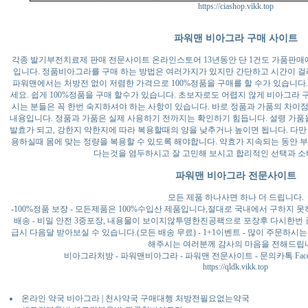
https://ciashop.vikk.top
파워맨 비아그라 구매 사이트
각종 발기부전치료제 판매 전문사이트 온라인스토어 13년동안 단 1건도 가품판매에
입니다. 정품비아그라를 구매 하는 방법은 여러가지가 있지만 간단하고 시간이 걸
파워맨에서는 처방전 없이 저렴한 가격으로 100%정품을 구매를 할 수가 있습니다
세요. 쉽게 100%정품을 구매 할수가 있습니다. 초보자로도 어렵지 않게 비아그라
시는 분들은 꼭 한번 숙지하셔야 하는 사항이 있습니다. 바로 정품과 가품의 차이
내용입니다. 정품과 가품은 실제 사용하기 전까지는 확인하기 힘듭니다. 설령 가
발효가 되고, 강한지 약한지에 따라 복용할때의 양을 낮추거나 높이면 됩니다. 다만
용하실때 몸에 맞는 정량을 복용할 수 있도록 해야합니다. 약효가 지속되는 동안 
다는것을 염두하시고 잘 고민해 보시고 합리적인 선택과 소
파워맨 비아그라 전문사이트
모든 제품 하나사면 하나 더 드립니다.
-100%정품 보장 - 모든제품은 100%수입산 제품입니다,절대로 국내에서 구하지 
배송 - 비밀 안전 3중포장, 내용물이 보이지않투명한진공팩으로 포장후 다시한번
급시 다음달 받아보실 수 있습니다.(모든 배송 무료) - 1+1이벤트 - 많이 주문하
해주시는 여러분께 감사의 마음을 전해드립
비아그라처방 - 파워맨비아그라 - 파워맨 전문사이트 - 문의카톡 Facebook - nav
https://qldk.vikk.top
온라인 약국 비아그라 | 천사약국 구매대행 처방전필요없는약국