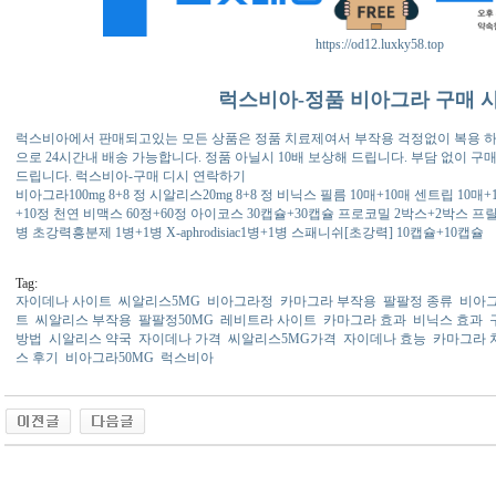
https://od12.luxky58.top
럭스비아-정품 비아그라 구매 
럭스비아에서 판매되고있는 모든 상품은 정품 치료제여서 부작용 걱정없이 복용 하
으로 24시간내 배송 가능합니다. 정품 아닐시 10배 보상해 드립니다. 부담 없이 구
드립니다. 럭스비아-구매 디시 연락하기
비아그라100mg 8+8 정 시알리스20mg 8+8 정 비닉스 필름 10매+10매 센트립 10
+10정 천연 비맥스 60정+60정 아이코스 30캡슐+30캡슐 프로코밀 2박스+2박스 프릴리
병 초강력흥분제 1병+1병 X-aphrodisiac1병+1병 스패니쉬[초강력] 10캡슐+10캡슐
Tag:
자이데나 사이트
씨알리스5MG
비아그라정
카마그라 부작용
팔팔정 종류
비아그
트
씨알리스 부작용
팔팔정50MG
레비트라 사이트
카마그라 효과
비닉스 효과
방법
시알리스 약국
자이데나 가격
씨알리스5MG가격
자이데나 효능
카마그라 
스 후기
비아그라50MG
럭스비아
동 사이트