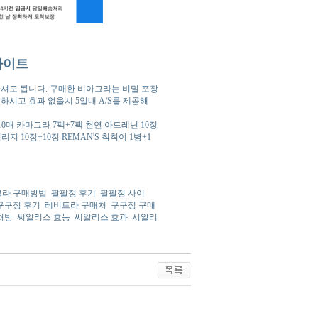
사이트
셔도 됩니다. 구매한 비아그라는 비밀 포장
매하시고 효과 없을시 5일내 A/S를 제공해
매+10매 카마그라 7팩+7팩 천연 아드레닌 10정
지 10정+10정 REMAN'S 칙칙이 1병+1
라 구매방법
팔팔정 후기
팔팔정 사이
구구정 후기
레비트라 구매처
구구정 구매
처방
씨알리스 효능
씨알리스 효과
시알리