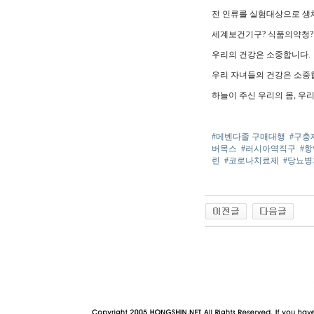
전 인류를 실험대상으로 생
세계보건기구? 식품의약청?
우리의 건강은 소중합니다.
우리 자녀들의 건강은 소중
하늘이 주신 우리의 몸, 우
#메벤다졸 구매대행
#구충
버목스
#러시아역직구
#
린
#코로나치료제
#당뇨
야동 사이트