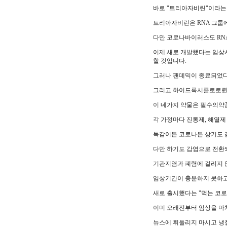
바로 "트리아자비린"이라는
트리아자비린은 RNA 그룹
다만 코로나바이러스도 RN
이제 새로 개발했다는 임상
할 것입니다.
그러나 팬데믹이 종료되었
그리고 하이드록시클로로퀸과
이 네가지 약물은 필수의약
각 가정마다 진통제, 해열제
독감이든 코로나든 상기도 
다만 하기도 감염으로 전환
기관지염과 폐렴에 걸리지 
임상기간이 충분하지 못하고
새로 출시했다는 "먹는 코로
이미 오래전부터 임상을 마
뉴스에 휘둘리지 마시고 냉