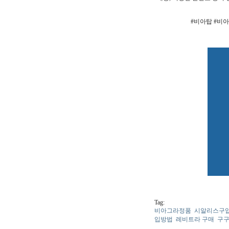
#비아탑 #비
Tag:
비아그라정품
시알리스구
입방법
레비트라 구매
구구