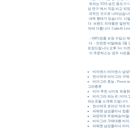
트라는 FDA 승인 용도가
상 연구 에서 직접 비교 되
과적인 것으로 나타났습니다. 
네릭 형태가 있습니다. 시알리
다. 브랜드 의약품은 일반적으로
따라 다릅니다. Cialis와
- 100%정품 보장 수입산
다. - 안전한 비밀배송 
포장드립니다.오후 3시 이전 입
이 주문하스는 경우 사은품
비아센스 비아센스 남성
천사약국 비아그라 구매-
비아그라 효능 - Pow
그라종류
비아 추천 사이트 유용한
비아그라 파는곳 | 비아
파는곳을 소개해 드립니다.
천사약국 온라인 약국 비
파워맨 남성클리닉 정품1
파란약국 무료배송/비밀
비아그라 구매대행 비아그
파워맨 남성클리닉 비아