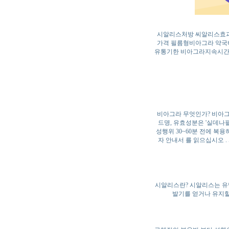
시알리스처방 씨알리스효과
가격 필름형비아그라 약국
유통기한 비아그라지속시간
비아그라 무엇인가? 비아그라
드명, 유효성분은 '실데나필'
성행위 30~60분 전에 복용
자 안내서 를 읽으십시오 . 
시알리스란? 시알리스는 유명
발기를 얻거나 유지할 