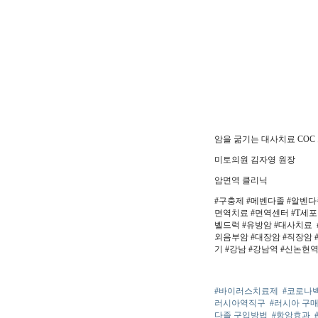
암을 굶기는 대사치료 COC
미토의원 김자영 원장
암면역 클리닉
#구충제 #메벤다졸 #알벤다졸
면역치료 #면역센터 #T세포
벨드럭 #유방암 #대사치료 
외음부암 #대장암 #직장암 #
기 #강남 #강남역 #신논현역
#바이러스치료제
#코로나
러시아역직구
#러시아 구
다졸 구입방법
#항암효과