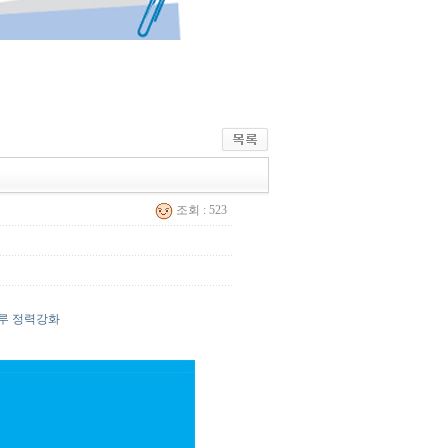
조회 : 523
조루 정력강화