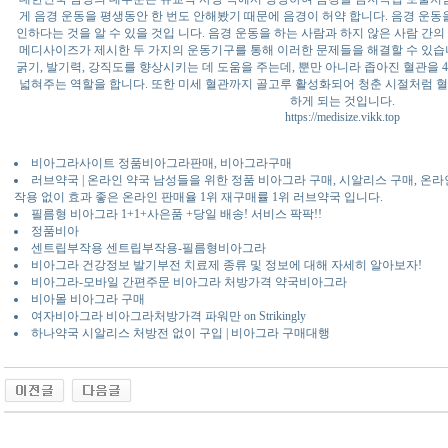
게 음경 운동을 평생동안 한 번도 안해봤기 때문에 음경이 허약 합니다. 음경 운동
인하다는 것을 알 수 있을 것입 니다. 음경 운동을 하는 사람과 하지 않은 사람 간
메디사이즈가 제시한 두 가지의 운동기구를 통해 이러한 문제들을 해결할 수 있습니다
굵기, 발기력, 강직도를 향상시키는 데 도움을 주는데, 뿐만 아니라 좁아진 혈관을
넓혀주는 역할을 합니다. 또한 미세 혈관까지 골고루 활성화되어 청춘 시절처럼 
하게 되는 것입니다.
https://medisize.vikk.top
비아그라사이트 정품비아그라판매, 비아그라구매
러브약국 | 온라인 약국 남성들을 위한 정품 비아그라 구매, 시알리스 구매, 온
작용 없이 효과 좋은 온라인 판매율 1위 재구매률 1위 러브약국 입니다.
필름형 비아그라 1+1+사은품 +당일 배송! 서비스 팍팍!!
정품비아
센트립부작용 센트립부작용-필름형비아그라
비아그라 건강정보 발기부전 치료제 종류 및 정보에 대해 자세히 알아보자!
비아그라-모바일 간편주문 비아그라 처방가격 약국비아그라
비아몰 비아그라 구매
여자비아그라 비아그라처방가격 파워만 on Strikingly
하나약국 시알리스 처방전 없이 구입 | 비아그라 구매대행
동 사이트