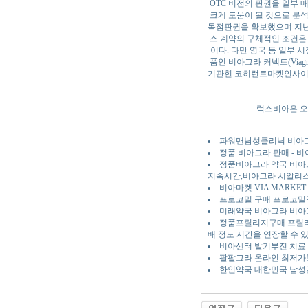
OTC 버전의 판권을 일부 
크게 도움이 될 것으로 분석
독점판권을 확보했으며 지난 
스 계약의 구체적인 조건은
이다. 다만 영국 등 일부 
품인 비아그라 커넥트(Viag
기관힌 코히런트마켓인사이트(Co
럭스비아은 오
파워맨남성클리닉 비아그
정품 비아그라 판매 - 비
정품비아그라 약국 비아
지속시간,비아그라 시알리
비아마켓 VIA MARKET 
프로코밀 구매 프로코밀구
미래약국 비아그라 비아
정품프릴리지구매 프릴리지
배 정도 시간을 연장할 수 
비아센터 발기부전 치료 정
팔팔그라 온라인 최저가! 
한인약국 대한민국 남성