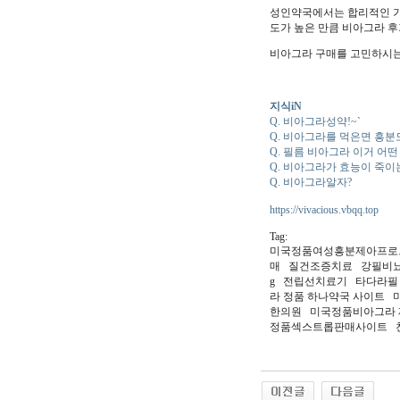
성인약국에서는 합리적인 가
도가 높은 만큼 비아그라 
비아그라 구매를 고민하시는
지식iN
Q. 비아그라성약!~`
Q. 비아그라를 먹은면 흥분
Q. 필름 비아그라 이거 어
Q. 비아그라가 효능이 죽이
Q. 비아그라알자?
https://vivacious.vbqq.top
Tag:
미국정품여성흥분제아프로드
매 질건조증치료 강필비뇨
g 전립선치료기 타다라필
라 정품 하나약국 사이트
한의원 미국정품비아그라
정품섹스트롭판매사이트 천사