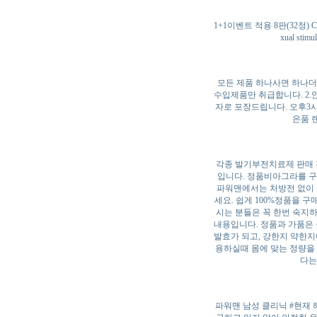
1+1이벤트 적용 8판(32정
xual s
모든 제품 하나사면 하나더 
수입제품만 취급합니다. 2
자로 포장드립니다. 오후3시
은품 
각종 발기부전치료제 판매 
입니다. 정품비아그라를 구
파워맨에서는 처방전 없이 
세요. 쉽게 100%정품을 
시는 분들은 꼭 한번 숙지
내용입니다. 정품과 가품은
발효가 되고, 강한지 약한지
용하실때 몸에 맞는 정량을 
다는
파워맨 남성 클리닉 #현재 