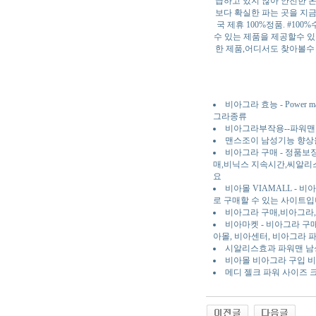
급하고 있지 않아 안전한 
보다 확실한 파는 곳을 지
국 제휴 100%정품. #1
수 있는 제품을 제공할수 있
한 제품,어디서도 찾아볼수 
비아그라 효능 - Pow
그라종류
비아그라부작용--파워맨 파
맨스조이 남성기능 향상을
비아그라 구매 - 정품
매,비닉스 지속시간,씨알
요
비아몰 VIAMALL -
로 구매할 수 있는 사이트입
비아그라 구매,비아그라
비아마켓 - 비아그라 구매
아몰, 비아센터, 비아그라 파
시알리스효과 파워맨 
비아몰 비아그라 구입 비
메디 젤크 파워 사이즈 