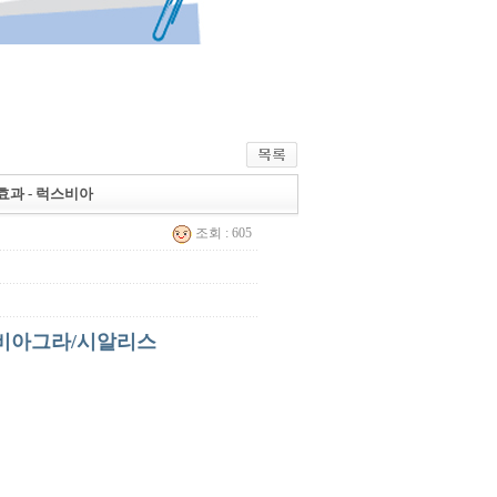
효과 - 럭스비아
조회 : 605
 비아그라/시알리스