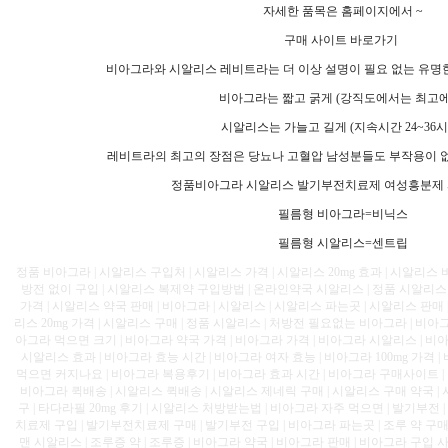
자세한 품목은 홈페이지에서 ~
구매 사이트 바로가기
비아그라와 시알리스 레비트라는 더 이상 설명이 필요 없는 유
비아그라는 짧고 굵게 (강직도에서는 최고에
시알리스는 가늘고 길게 (지속시간 24~36시
레비트라의 최고의 장점은 당뇨나 고혈압 남성분들도 부작용이 
정품비아그라 시알리스 발기부전치료제 여성흥분제 파
필름형 비아그라=비닉스
필름형 시알리스=센트립
정품 비아그라 | 시알리스 구입처 | 시알리스 가격 | 시알리스 20mg 효과 | 시알리스
방전 없이 구입 | 시알리스 복제약 구입방법 | 온라인약국 시알리스 | 정품 시알리스
가격 | 시알리스 약국 판매 | 비아그라 | 시알리스 | 시알리스 파는곳 | 시알리스 판매 |
리스 20mg 가격 | 시알리스 구매 | 정품 시알리스 | 처방전 필요없는 비아그라 | 비아
아그라 먹으면 크기 | 비아그라 약국 가격 | 비아그라 가격 | 비아그라 시알리스 | 비아
시알리스 효과 | 비아그라 효능 시간 | 비아그라 여자 효능 | 비아그라 100mg 가격
먹으면 커지나요 | 비아그라 복용후기 | 비아그라 효과 시간 | 비아그라 구매사이트 |
비아그라 퀵배송 | 시알리스 퀵배송 | 시알리스 제네릭 구매 | 시알리스 구매 약국 |
구 | 타다라필 20mg 후기 | 시알리스 처방받는법 | 비아그라 자주 먹으면 | 발기부전
치료제 구입 | 발기부전치료제 구매 | 발기부전 구입 | 비아그라 파는곳 | 조루 약 구매
맨 시알리스 | 조루증 약 | 조루증 | 비아그라 약국 | 비아그라 판매 | 비아그라 구입 