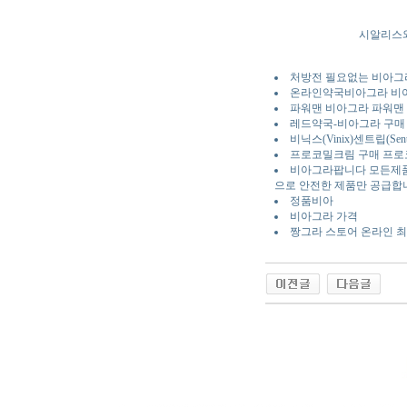
시알리스와
처방전 필요없는 비아그라
온라인약국비아그라 비아
파워맨 비아그라 파워맨 
레드약국-비아그라 구매
비닉스(Vinix)센트립(
프로코밀크림 구매 프로
비아그라팝니다 모든제품 
으로 안전한 제품만 공급합
정품비아
비아그라 가격
짱그라 스토어 온라인 최
야동 사이트