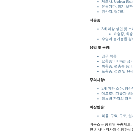
제조사: Gedeon Ric
유통기한: 장기 보관
원산지: 헝가리
적응증:
3세 이상 성인 및 
요충증, 회충
수술이 불가능한 경
용법 및 용량:
경구 복용
요충증: 100mg(1정)
회충증, 편충증 등: 1
포충증: 성인 및 14세
주의사항:
3세 미만 소아, 임산
메트로니다졸과 병
당뇨병 환자의 경우
이상반응:
복통, 구역, 구토, 
버목스는 광범위 구충제로, 
면 의사나 약사와 상담하세