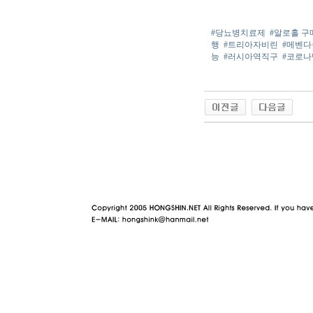
#당뇨병치료제
#알로홀 구
행
#트리아자비린
#메벤다
능
#러시아역직구
#코로
야동 사이트