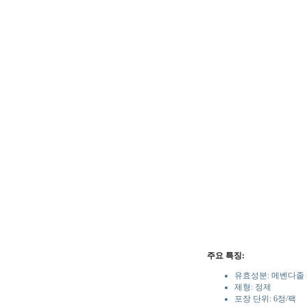
주요 특징:
유효성분: 메벤다졸 1
제형: 정제
포장 단위: 6정/팩