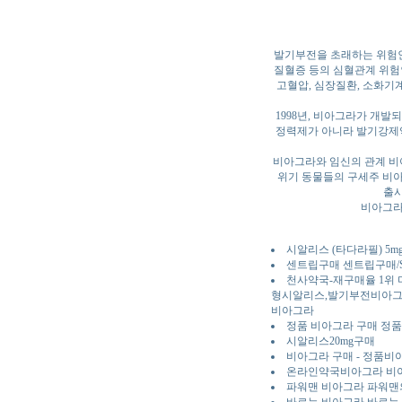
발기부전을 초래하는 위험인자
질혈증 등의 심혈관계 위험
고혈압, 심장질환, 소화기
1998년, 비아그라가 개발
정력제가 아니라 발기강제약
비아그라와 임신의 관계 비
위기 동물들의 구세주 비아
출시
비아그라
시알리스 (타다라필) 5mg
센트립구매 센트립구매/S
천사약국-재구매율 1위
형시알리스,발기부전비아그라
비아그라
정품 비아그라 구매 정품 비
시알리스20mg구매
비아그라 구매 - 정품
온라인약국비아그라 비아
파워맨 비아그라 파워맨의