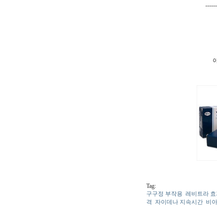
----
Tag:
구구정 부작용
레비트라 효
격
자이데나 지속시간
비