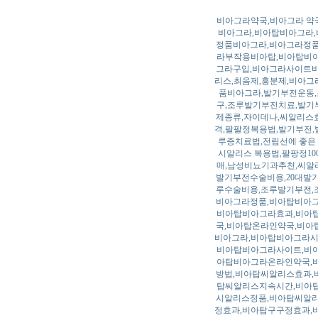
비아그라약국,비아그라 약국
비아그라,비아탑비아그라,
정품비아그라,비아그라정품
라부작용비아탑,비아탑비
그라구입,비아그라사이트비
리스,최음제,흥분제,비아그
품비아그라,발기부전운동,
구,조루발기부전치료,발기
제종류,자이데나,씨알리스
격,팔팔정복용법,발기부전,
루증치료법,전립선에 좋은 
시알리스 복용법,팔팡정10
매,남성비뇨기과추천,씨알
발기부전수술비용,20대발
루수술비용,조루발기부전,
비아그라정품,비아탑비아그
비아탑비아그라효과,비아
국,비아탑온라인약국,비아
비아그라,비아탑비아그라시
비아탑비아그라사이트,비
아탑비아그라온라인약국,
방법,비아탑씨알리스효과,
탑씨알리스지속시간,비아
시알리스정품,비아탑씨알리
정효과,비아탑구구정효과,