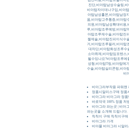
검진비용,비아탑프릴리지판
진단,비아탑남성수술링,비
비아탑자이데나구입,비아탑
아탑남성홀몬,비아탑남장지
움,비아탑고추통증,비아탑
의원,비아탑남성확대비용,
루,비아탑조루예방,비아탑
아탑조루재수술,비아탑진피
젤제술,비아탑진피이식수술
거,비아탑조루필러,비아탑
대차단,비아탑화성조루수
소마취제,비아탑임포텐스
될수있나요?비아탑조루에
성형,비아탑T링,비아탑메
수술,비아탑실리콘링,비아
비
비아그라부작용 파워맨 파워
정품시알리스구매 정품시
비아그라 비아그라 정품
바로약국 100% 정품 
비아그라 파는곳 | 비아
파는곳을 소개해 드립니다.
칙칙이 구매 칙칙이구매 
비아그라 가격
비아몰 비아그라 시알리