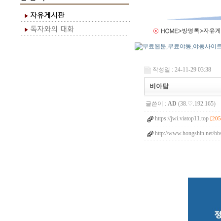
작성일 : 24-11-29 03:38
비아탑
글쓴이 :
AD
(38.♡.192.165)
https://jwi.viatop11.top
[205
http://www.hongshin.net/bb