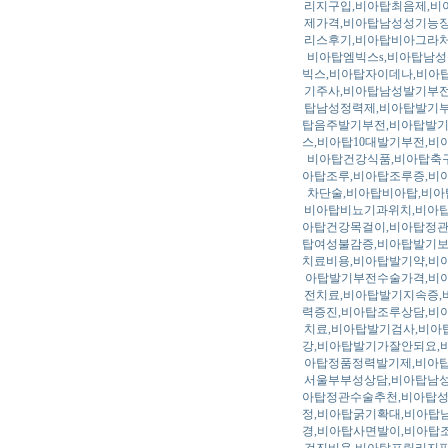
리지구입,비아탑최음제,비
제가격,비아탑남성성기능장
리스후기,비아탑비아그라처
비아탑엠빅스s,비아탑남
빅스,비아탑자이데나,비아
기주사,비아탑남성발기부전
탑남성정력제,비아탑발기부
탑음주발기부전,비아탑발기
스,비아탑10대발기부전,비
비아탑건강식품,비아탑축구
아탑조루,비아탑조루증,비
차단술,비아탑비아탑,비아
비아탑비뇨기과위치,비아탑
아탑건강목걸이,비아탑정관
탑여성불감증,비아탑발기보
치료비용,비아탑발기약,비
아탑발기부전수술가격,비
전치료,비아탑발기지속증,
력증진,비아탑조루상담,비
치료,비아탑발기검사,비아
강,비아탑발기가잘안되요,
아탑정품정력발기제,비아탑
서울부부성상담,비아탑남성
아탑정관수술추천,비아탑성
정,비아탑굵기확대,비아탑
경,비아탑사면발이,비아탑