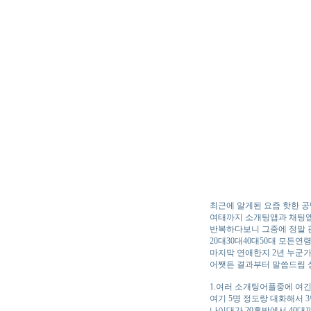
최근에 알게된 요즘 핫한 공
여태까지 소개팅앱과 채팅
반복하다보니 그중에 정말 
20대30대40대50대 모든
마지막 연애한지 2년 누군가
어쨋든 결과부터 말씀드림
1.여러 소개팅어플중에 여긴
여기 5명 정도랑 대화해서 
나이대가 20후반에서 40대