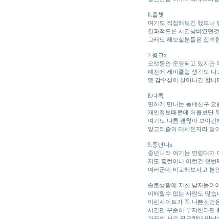
6.즐챗
여기도 직접해보긴 했으나 
결과적으론 시간낭비였던것
그래도 해보실분들은 접속
7.윙크x
오랫동안 운영되고 있지만 
예전에 세이클럽 생각도 나
옛 감수성이 살아나긴 합니
8.다톡
편하게 만나는 동네친구 요
개인정보때문에 어플보단 
여기도 나름 괜찮아 보이긴
알고리즘이 대세인지라 알
9.중년나x
중년나라 여기는 연령대가 
저도 홈런이나 이런건 첫
여러군데 비교해보시고 본
솔로생활에 지친 남자들이여
이해할수 없는 사람도 많습
이런사이트가 꼭 나쁜것만은
시간만 꾸준히 투자한다면 
가끔씩 서로 필요할때 만날