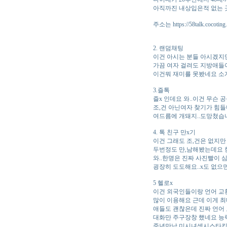
아직까진 내상입은적 없는 
주소는 https://58talk.cocoting.
2. 랜덤채팅
이건 아시는 분들 아시겠지
가끔 여자 걸려도 지방애들이
이건뭐 재미를 못봤네요 소
3.즐톡
즐x 인데요 와..이건 무슨 공
조,건 아닌여자 찾기가 힘
여드름에 개돼지..도망쳤
4. 톡 친구 만x기
이건 그래도 조,건은 없지만
두번정도 만,남해봤는데요 
와..한명은 진짜 사진빨이
굉장히 도도해요..x도 없으면서
5 헬로x
이건 외국인들이랑 언어 교
많이 이용해요 근데 이게 
애들도 괜찮은데 진짜 언어 
대화만 주구장창 했네요 
중년만남 미시녀섹시스타킹