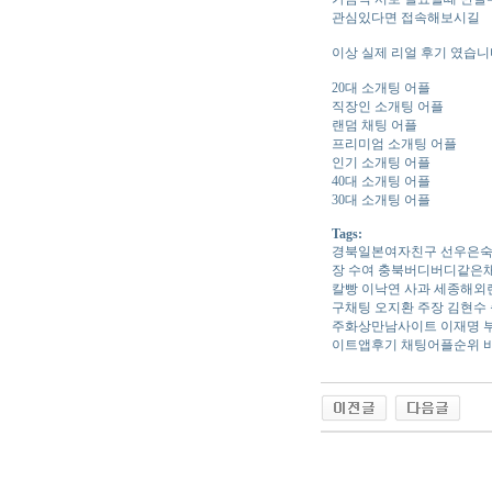
관심있다면 접속해보시길
이상 실제 리얼 후기 였습니다
20대 소개팅 어플
직장인 소개팅 어플
랜덤 채팅 어플
프리미엄 소개팅 어플
인기 소개팅 어플
40대 소개팅 어플
30대 소개팅 어플
Tags:
경북일­본­여­자­친­구 선우
장 수여 충북버디버디같은채팅
칼빵 이낙연 사과 세종해­외
구채팅 오지환 주장 김현수 
주화상만남사이트 이재명 부산
이트앱후기 채팅어플순위 바
야동 사이트